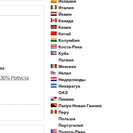
Испания
Италия
Йемен
Канада
Кения
Китай
Колумбия
Коста-Рика
Куба
Латвия
Мексика
вка
Непал
 30% Робуста
Нидерланды
Никарагуа
ОАЭ
Панама
Папуа-Новая Гвинея
Перу
Польша
Португалия
Пуэрто-Рико