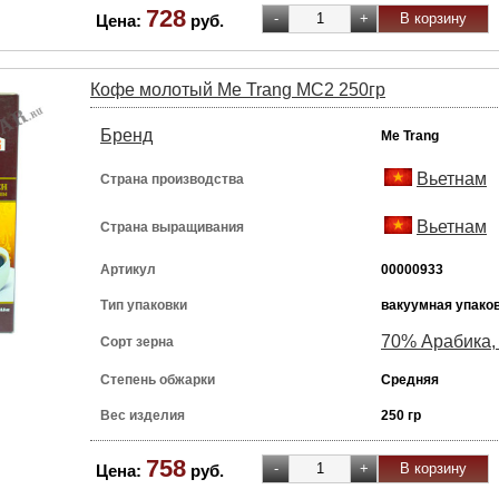
728
Цена:
руб.
Кофе молотый Me Trang MC2 250гр
Бренд
Me Trang
Вьетнам
Страна производства
Вьетнам
Страна выращивания
Артикул
00000933
Тип упаковки
вакуумная упако
70% Арабика,
Сорт зерна
Степень обжарки
Средняя
Вес изделия
250 гр
758
Цена:
руб.