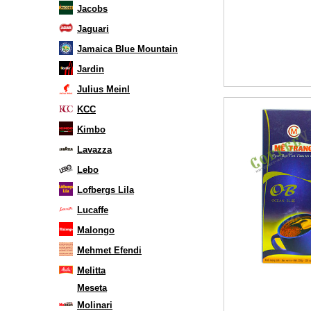
Jacobs
Jaguari
Jamaica Blue Mountain
Jardin
Julius Meinl
KCC
Kimbo
Lavazza
Lebo
Lofbergs Lila
Lucaffe
Malongo
Mehmet Efendi
Melitta
Meseta
Molinari