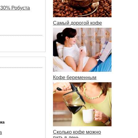
 30% Робуста
Самый дорогой кофе
Кофе беременным
вка
Сколько кофе можно
а
пить в день