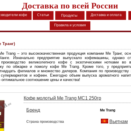
Доставка по всей России
зводители кофе
Статьи
Доставка и оплата
Продукты
Правила и условия
е Транг)
e Trang – это высококачественная продукция компании Ме Транг, осн
Чанге. Изначально предприятие выпускало кофемашины, однако сп
 производство великолепного кофе с экзотическими нотками во в
ку по обжарке и помолу кофе Me Trang. Кроме того, у предприят
ятнадцать филиалов и множество дилеров. Компания по производству
 супермаркетов и кофеен. Ежегодно объем выпуска ароматного напит
о оптимальное соотношение цены и качества!
Кофе молотый Me Trang MC1 250гр
Бренд
Me Trang
Вьетнам
Страна производства