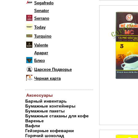
Segafredo
Senator
Serrano
Today
Turquino
Valente
Арарат
Блюз
Царское Подворье
Черная карта
Аксессуары
Барный инвентарь
Бумажные контейнеры
Бумажные пакеты
Бумажные стаканы для кофе
Варенье
Вафли
Гейзерные кофеварки
Горячий шоколад