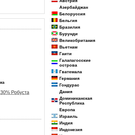
Австрия
Азербайджан
Белоруссия
Бельгия
Бразилия
Бурунди
Великобритания
Вьетнам
Гаити
Галапагосские
острова
Гватемала
Германия
вка
Гондурас
Дания
 30% Робуста
Доминиканская
Республика
Европа
Израиль
Индия
Индонезия