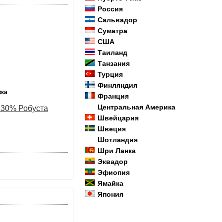
Россия
Сальвадор
Суматра
США
Таиланд
Танзания
Турция
Финляндия
вка
Франция
Центральная Америка
 30% Робуста
Швейцария
Швеция
Шотландия
Шри Ланка
Эквадор
Эфиопия
Ямайка
Япония