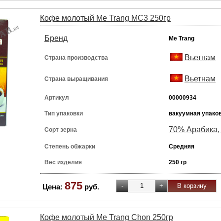
Кофе молотый Me Trang MC3 250гр
Бренд
Me Trang
Вьетнам
Страна производства
Вьетнам
Страна выращивания
Артикул
00000934
Тип упаковки
вакуумная упако
70% Арабика,
Сорт зерна
Степень обжарки
Средняя
Вес изделия
250 гр
875
Цена:
руб.
Кофе молотый Me Trang Chon 250гр