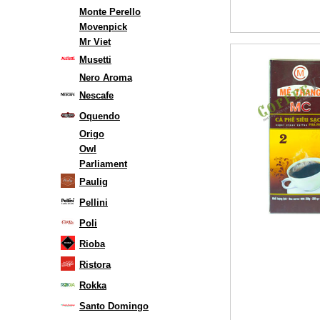
Monte Perello
Movenpick
Mr Viet
Musetti
Nero Aroma
Nescafe
Oquendo
Origo
Owl
Parliament
Paulig
Pellini
Poli
Rioba
Ristora
Rokka
Santo Domingo