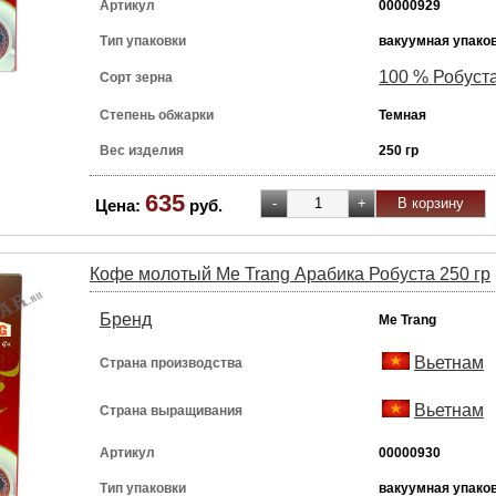
Артикул
00000929
Тип упаковки
вакуумная упако
100 % Робуст
Сорт зерна
Степень обжарки
Темная
Вес изделия
250 гр
635
Цена:
руб.
Кофе молотый Me Trang Арабика Робуста 250 гр
Бренд
Me Trang
Вьетнам
Страна производства
Вьетнам
Страна выращивания
Артикул
00000930
Тип упаковки
вакуумная упако