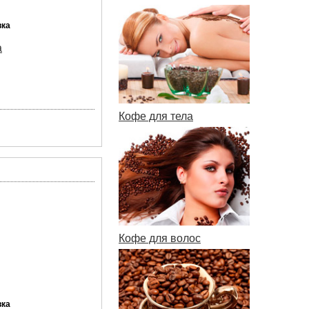
вка
а
Кофе для тела
Кофе для волос
вка