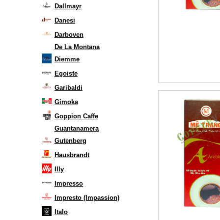
Dallmayr
Danesi
Darboven
De La Montana
Diemme
Egoiste
Garibaldi
Gimoka
Goppion Caffe
Guantanamera
Gutenberg
Hausbrandt
Illy
Impresso
Impresto (Impassion)
Italo