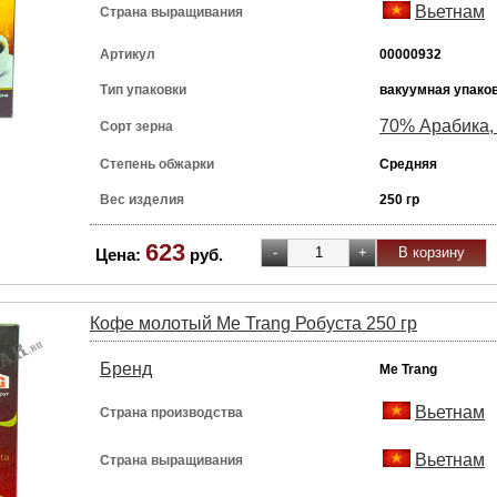
Вьетнам
Страна выращивания
Артикул
00000932
Тип упаковки
вакуумная упако
70% Арабика,
Сорт зерна
Степень обжарки
Средняя
Вес изделия
250 гр
623
Цена:
руб.
Кофе молотый Me Trang Робуста 250 гр
Бренд
Me Trang
Вьетнам
Страна производства
Вьетнам
Страна выращивания