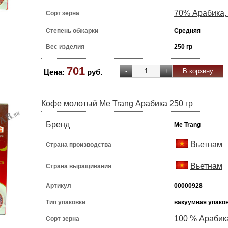
70% Арабика,
Сорт зерна
Степень обжарки
Средняя
Вес изделия
250 гр
701
Цена:
руб.
Кофе молотый Me Trang Арабика 250 гр
Бренд
Me Trang
Вьетнам
Страна производства
Вьетнам
Страна выращивания
Артикул
00000928
Тип упаковки
вакуумная упако
100 % Арабик
Сорт зерна