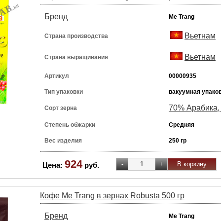
Бренд
Me Trang
Вьетнам
Страна производства
Вьетнам
Страна выращивания
Артикул
00000935
Тип упаковки
вакуумная упако
70% Арабика,
Сорт зерна
Степень обжарки
Средняя
Вес изделия
250 гр
924
Цена:
руб.
Кофе Me Trang в зернах Robusta 500 гр
Бренд
Me Trang