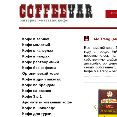
Прои
Кофе в зернах
Me Trang (М
Кофе молотый
Вьетнамский кофе M
Кофе в капсулах
году в городе Ня
переключилось на
Кофе в чалдах
собственную фабри
Кофе растворимый
дистрибьютор, дев
сетью собственных
Кофе без кофеина
Кофе Me Trang – эт
Органический кофе
Кофе в дрип пакетах
Кофе по брендам
Кофе на развес
Кофе 3 в 1
Ароматизированный кофе
Кофе в шоколаде
Кофе для турки