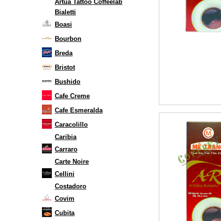
Artua Tattoo Coffeelab
Bialetti
Boasi
Bourbon
Breda
Bristot
Bushido
Cafe Creme
Cafe Esmeralda
Caracolillo
Caribia
Carraro
Carte Noire
Cellini
Costadoro
Covim
Cubita