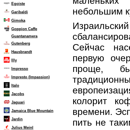
маленьких
Egoiste
небольшим к
Garibaldi
Gimoka
Израильск
Goppion Caffe
сбалансиров
Guantanamera
Gutenberg
Сейчас нас
Hausbrandt
первую очер
Illy
проще, б
Impresso
традиционный
Impresto (Impassion)
Italo
европеизаци
Jacobs
колорит ко
Jaguari
времени. Эсп
Jamaica Blue Mountain
Jardin
пить не таки
Julius Meinl