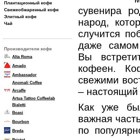
Плантационный кофе
сувенира р
Свежеобжаренный кофе
Элитный кофе
народ, кото
Чай
случится по
даже самом
Производители кофе
Вы встрети
Alta Roma
кофеен. Ко
Amado
Ambassador
свежими вос
Anomali Coffee
– настоящий 
Arcaffe
Artua Tattoo Coffeelab
Как уже бы
Bialetti
Boasi
важная часть
Bourbon
по популярн
Breda
Bristot