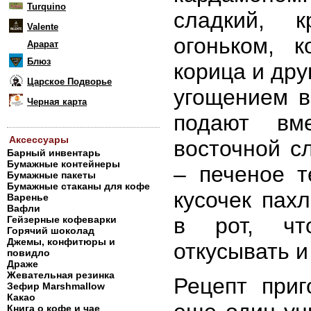
Turquino
сладкий, 
Valente
огоньком, 
Арарат
Блюз
корица и дру
Царское Подворье
угощением в
Черная карта
подают вм
Аксессуары
восточной с
Барный инвентарь
Бумажные контейнеры
– печеное т
Бумажные пакеты
Бумажные стаканы для кофе
кусочек пах
Варенье
Вафли
в рот, чт
Гейзерные кофеварки
Горячий шоколад
Джемы, конфитюры и
откусывать и
повидло
Драже
Жевательная резинка
Рецепт приг
Зефир Marshmallow
Какао
Книга о кофе и чае