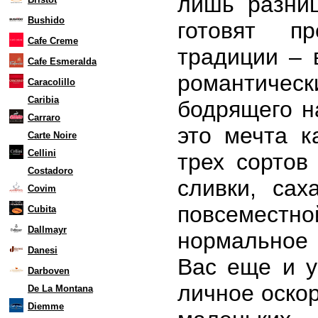
лишь разниц
Bushido
готовят п
Cafe Creme
традиции – 
Cafe Esmeralda
романтическ
Caracolillo
Caribia
бодрящего н
Carraro
это мечта 
Carte Noire
Cellini
трех сортов
Costadoro
сливки, са
Covim
повсеместн
Cubita
Dallmayr
нормальное 
Danesi
Вас еще и у
Darboven
личное оско
De La Montana
Diemme