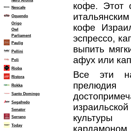
Nero Aroma
кофе. Этот 
Nescafe
итальянским
Oquendo
Origo
кофе Израил
Owl
эспрессо, ка
Parliament
Paulig
выпить мягк
Pellini
афух или кап
Poli
Rioba
Все эти н
Ristora
прелюди
Rokka
достопримеч
Santo Domingo
Segafredo
израильс
Senator
культур
Serrano
Today
кардамон