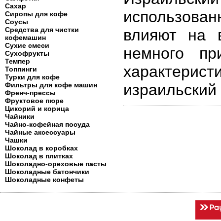
Сахар
использова
Сиропы для кофе
Соусы
Средства для чистки
влияют на 
кофемашин
Сухие смеси
немного пр
Сухофрукты
Темпер
характери
Топпинги
Турки для кофе
Фильтры для кофе машин
израильский
Френч-прессы
Фруктовое пюре
Цикорий и корица
Чайники
Чайно-кофейная посуда
Чайные аксессуары
Чашки
Шоколад в коробках
Шоколад в плитках
Шоколадно-ореховые пасты
Шоколадные батончики
Шоколадные конфеты