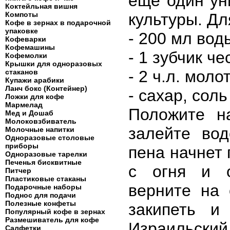
еще один ун
Коктейльная вишня
Компоты
культуры. Дл
Кофе в зернах в подарочной
упаковке
- 200 мл вод
Кофеварки
Кофемашины
- 1 зубчик че
Кофемолки
Крышки для одноразовых
- 2 ч.л. моло
стаканов
Купажи арабики
Ланч бокс (Контейнер)
- сахар, соль
Ложки для кофе
Мармелад
Положите н
Мед и Дошаб
Молоковзбиватель
залейте вод
Молочные напитки
Одноразовые столовые
приборы
пена начнет 
Одноразовые тарелки
Печенья бисквитные
с огня и о
Питчер
Пластиковые стаканы
верните на 
Подарочные наборы
Поднос для подачи
Полезные конфеты
закипеть и
Популярный кофе в зернах
Размешиватель для кофе
Израильский
Салфетки