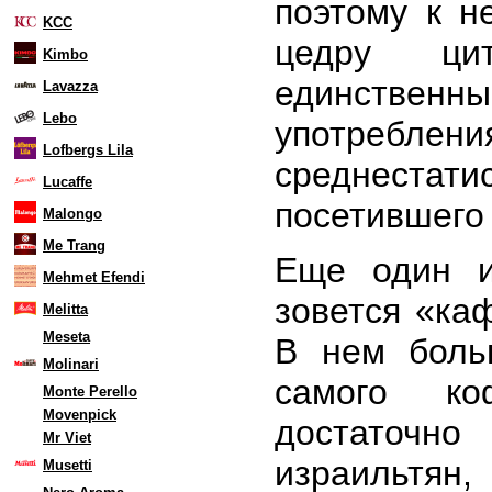
поэтому к н
KCC
цедру ци
Kimbo
единстве
Lavazza
Lebo
употребле
Lofbergs Lila
среднест
Lucaffe
посетившего
Malongo
Me Trang
Еще один и
Mehmet Efendi
зовется «ка
Melitta
Meseta
В нем боль
Molinari
самого ко
Monte Perello
Movenpick
достаточно
Mr Viet
израильтян,
Musetti