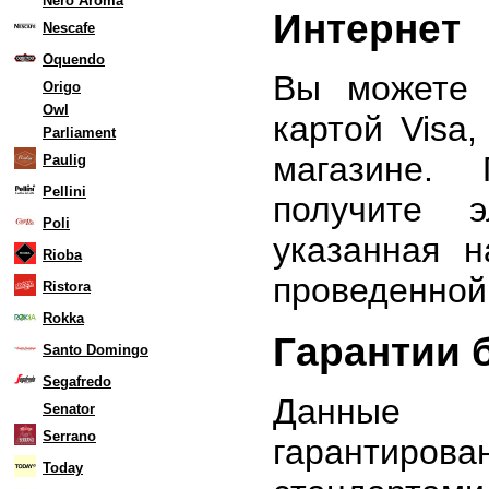
Nero Aroma
Интернет
Nescafe
Oquendo
Вы можете 
Origo
Owl
картой Visa
Parliament
магазине.
Paulig
Pellini
получите э
Poli
указанная 
Rioba
проведенной
Ristora
Rokka
Гарантии 
Santo Domingo
Segafredo
Данные 
Senator
Serrano
гарантиров
Today