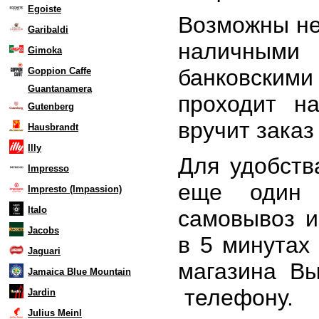
Egoiste
Возможны не
Garibaldi
наличными
Gimoka
банковски
Goppion Caffe
Guantanamera
проходит н
Gutenberg
вручит заказ
Hausbrandt
Illy
Для удобств
Impresso
еще один 
Impresto (Impassion)
Italo
самовывоз и
Jacobs
в 5 минутах
Jaguari
магазина В
Jamaica Blue Mountain
телефону.
Jardin
Julius Meinl