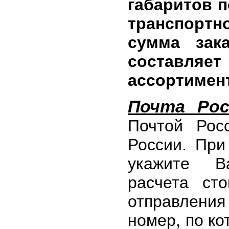
габаритов 
транспорт
сумма зак
составл
ассортимен
Почта Рос
Почтой Рос
России. При
укажите
расчета ст
отправления
номер, по к