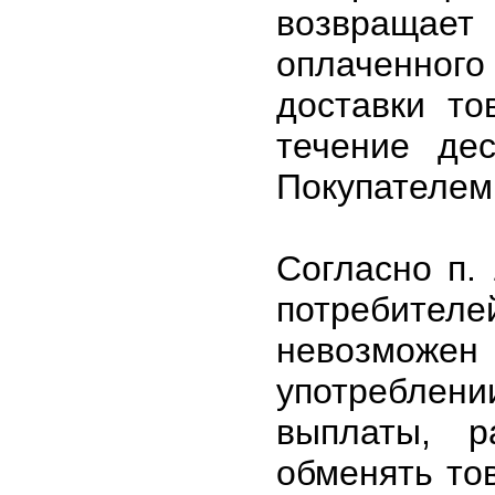
возвраща
оплаченног
доставки то
течение де
Покупателем
Согласно п.
потребите
невозможе
употреблен
выплаты, р
обменять то