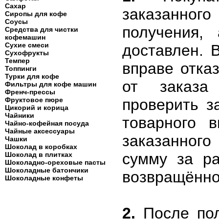
Сахар
заказанног
Сиропы для кофе
Соусы
получения,
Средства для чистки
кофемашин
Сухие смеси
доставлен. 
Сухофрукты
Темпер
вправе отка
Топпинги
Турки для кофе
от заказа
Фильтры для кофе машин
Френч-прессы
проверить з
Фруктовое пюре
Цикорий и корица
Чайники
товарного 
Чайно-кофейная посуда
Чайные аксессуары
заказанног
Чашки
Шоколад в коробках
сумму за р
Шоколад в плитках
Шоколадно-ореховые пасты
Шоколадные батончики
возвращённо
Шоколадные конфеты
2.
После пол