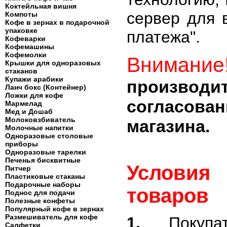
Коктейльная вишня
сервер для 
Компоты
Кофе в зернах в подарочной
упаковке
платежа".
Кофеварки
Кофемашины
Кофемолки
Внимание
Крышки для одноразовых
стаканов
Купажи арабики
производ
Ланч бокс (Контейнер)
Ложки для кофе
согласова
Мармелад
Мед и Дошаб
Молоковзбиватель
магазина.
Молочные напитки
Одноразовые столовые
приборы
Одноразовые тарелки
Печенья бисквитные
Условия
Питчер
Пластиковые стаканы
Подарочные наборы
товаров
Поднос для подачи
Полезные конфеты
Популярный кофе в зернах
Размешиватель для кофе
1.
Покуп
Салфетки