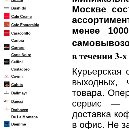
Москве сос
Bushido
Cafe Creme
ассортимен
Cafe Esmeralda
менее 100
Caracolillo
самовывоз
Caribia
Carraro
в течении 3-х
Carte Noire
Cellini
Курьерская 
Costadoro
Covim
выходных, 
Cubita
товара. Опер
Dallmayr
сервис — 
Danesi
Darboven
доставка коф
De La Montana
в офис. Не з
Diemme