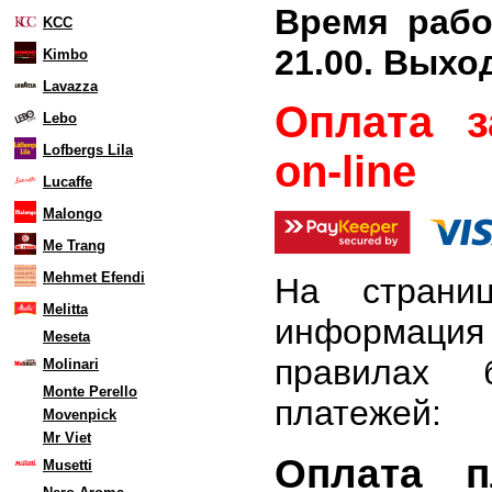
Время рабо
KCC
21.00. Выхо
Kimbo
Lavazza
Оплата з
Lebo
Lofbergs Lila
on-line
Lucaffe
Malongo
Me Trang
Mehmet Efendi
На страниц
Melitta
информаци
Meseta
правилах 
Molinari
Monte Perello
платежей:
Movenpick
Mr Viet
Оплата п
Musetti