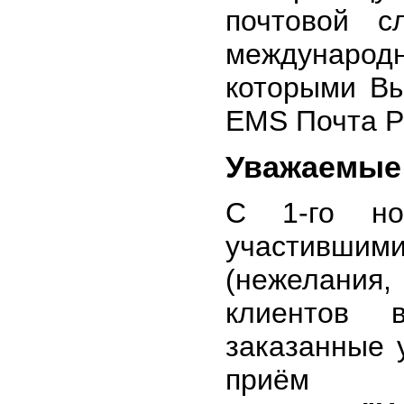
почтовой 
международ
которыми В
EMS Почта Р
Уважаемые
C 1-го но
участивши
(нежелания,
клиентов 
заказанные 
приём 