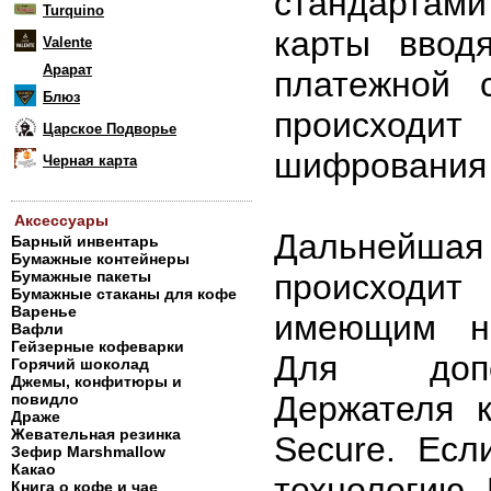
стандартам
Turquino
карты ввод
Valente
Арарат
платежной 
Блюз
происходи
Царское Подворье
шифрования
Черная карта
Аксессуары
Дальнейш
Барный инвентарь
Бумажные контейнеры
происходит
Бумажные пакеты
Бумажные стаканы для кофе
Варенье
имеющим на
Вафли
Гейзерные кофеварки
Для допол
Горячий шоколад
Джемы, конфитюры и
Держателя к
повидло
Драже
Жевательная резинка
Secure. Ес
Зефир Marshmallow
Какао
технологию,
Книга о кофе и чае