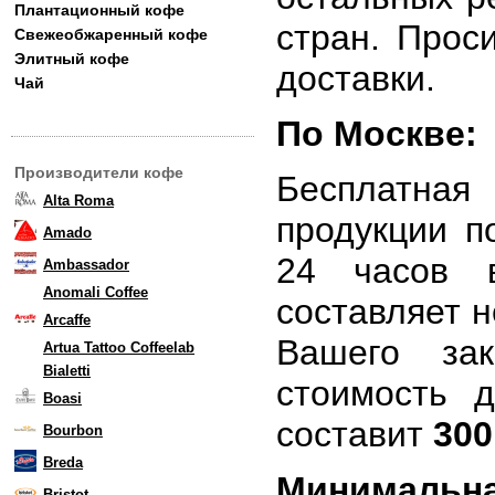
Плантационный кофе
стран. Прос
Свежеобжаренный кофе
Элитный кофе
доставки.
Чай
По Москве:
Производители кофе
Бесплатная
Alta Roma
продукции п
Amado
24 часов 
Ambassador
Anomali Coffee
составляет 
Arcaffe
Вашего за
Artua Tattoo Coffeelab
Bialetti
стоимость 
Boasi
составит
300
Bourbon
Breda
Минимальна
Bristot