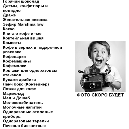
Горячий шоколад
Джемы, конфитюры и
повидло
Драже
Жевательная резинка
Зефир Marshmallow
Какао
Книга о кофе и чае
Коктейльная вишня
Компоты
Кофе в зернах в подарочной
упаковке
Кофеварки
Кофемашины
Кофемолки
Крышки для одноразовых
стаканов
Купажи арабики
Ланч бокс (Контейнер)
Ложки для кофе
Мармелад
Мед и Дошаб
Молоковзбиватель
Молочные напитки
Одноразовые столовые
приборы
Одноразовые тарелки
Печенья бисквитные