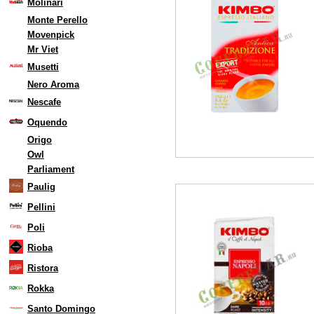
Molinari
Monte Perello
Movenpick
Mr Viet
Musetti
Nero Aroma
Nescafe
Oquendo
Origo
Owl
Parliament
Paulig
Pellini
Poli
Rioba
Ristora
Rokka
Santo Domingo