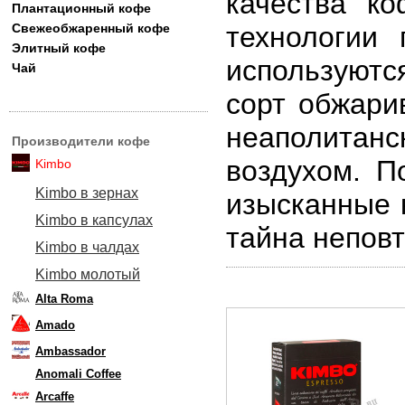
качества к
Плантационный кофе
Свежеобжаренный кофе
технологии 
Элитный кофе
используют
Чай
сорт обжари
неаполита
Производители кофе
воздухом. П
Kimbo
Kimbo в зернах
изысканные к
Kimbo в капсулах
тайна непов
Kimbo в чалдах
Kimbo молотый
Alta Roma
Amado
Ambassador
Anomali Coffee
Arcaffe