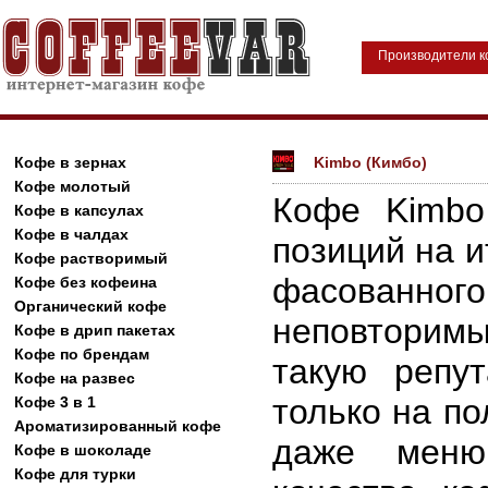
Производители 
Кофе в зернах
Kimbo (Кимбо)
Кофе молотый
Кофе Kimbo
Кофе в капсулах
Кофе в чалдах
позиций на 
Кофе растворимый
фасованног
Кофе без кофеина
Органический кофе
неповторимы
Кофе в дрип пакетах
Кофе по брендам
такую репу
Кофе на развес
только на по
Кофе 3 в 1
Ароматизированный кофе
даже меню
Кофе в шоколаде
Кофе для турки