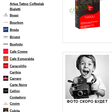
Artua Tattoo Coffeelab
Bialetti
Boasi
Bourbon
Breda
Bristot
Bushido
Cafe Creme
Cafe Esmeralda
Caracolillo
Caribia
Carraro
Carte Noire
Cellini
Costadoro
Covim
Cubita