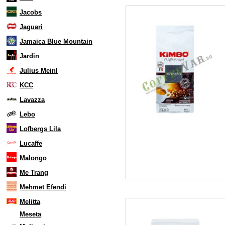
Jacobs
Jaguari
Jamaica Blue Mountain
Jardin
Julius Meinl
KCC
Lavazza
Lebo
Lofbergs Lila
Lucaffe
Malongo
Me Trang
Mehmet Efendi
Melitta
Meseta