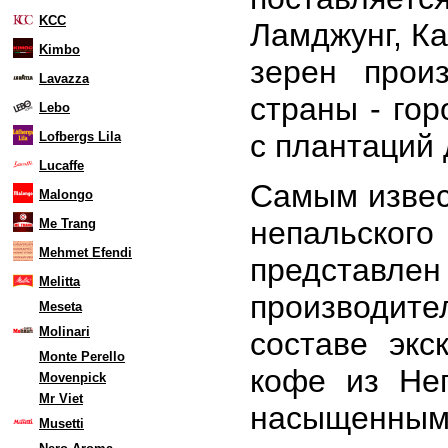
KCC
Ламджунг, Ка
Kimbo
зерен прои
Lavazza
страны - гор
Lebo
с плантаций 
Lofbergs Lila
Lucaffe
Самым извес
Malongo
непальского
Me Trang
Mehmet Efendi
предста
Melitta
производите
Meseta
Molinari
составе эк
Monte Perello
кофе из Не
Movenpick
Mr Viet
насыщенны
Musetti