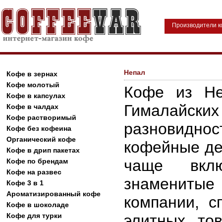
Производители 
Непал
Кофе в зернах
Кофе молотый
Кофе из Не
Кофе в капсулах
Гималайских
Кофе в чалдах
Кофе растворимый
разновидн
Кофе без кофеина
Органический кофе
кофейные де
Кофе в дрип пакетах
чаще вкл
Кофе по брендам
Кофе на развес
знаменитые
Кофе 3 в 1
Ароматизированный кофе
компании, с
Кофе в шоколаде
Кофе для турки
элитных то