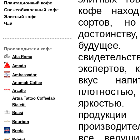
Плантационный кофе
кофе наход
Свежеобжаренный кофе
Элитный кофе
сортов, н
Чай
достоинству,
будущее.
Производители кофе
свидетельс
Alta Roma
экспертов,
Amado
Ambassador
вкус напи
Anomali Coffee
плотность
Arcaffe
Artua Tattoo Coffeelab
яркостью.
Bialetti
продукции
Boasi
Bourbon
производите
Breda
все ведущи
Bristot