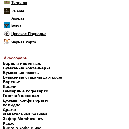
Turquino
Valente
Арарат
Блюз
Царское Подворье
Черная карта
Аксессуары
Барный инвентарь
Бумажные контейнеры
Бумажные пакеты
Бумажные стаканы для кофе
Варенье
Вафли
Гейзерные кофеварки
Горячий шоколад
Джемы, конфитюры и
повидло
Драже
Жевательная резинка
Зефир Marshmallow
Какао
Книга о кофе и чае