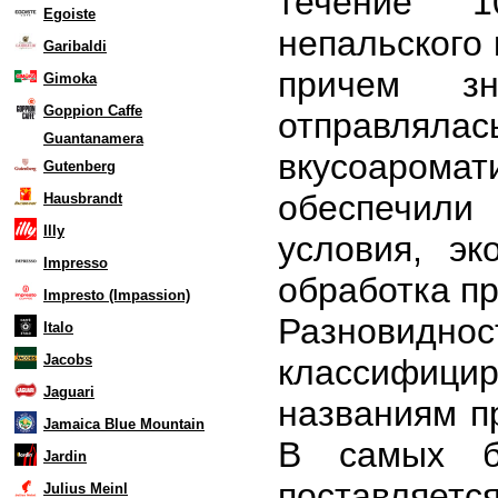
течение 1
Egoiste
непальского 
Garibaldi
причем зн
Gimoka
Goppion Caffe
отправлял
Guantanamera
вкусоаром
Gutenberg
обеспечил
Hausbrandt
Illy
условия, эк
Impresso
обработка п
Impresto (Impassion)
Разнови
Italo
Jacobs
классифиц
Jaguari
названиям п
Jamaica Blue Mountain
В самых бо
Jardin
поставляетс
Julius Meinl