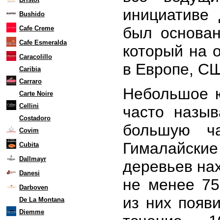
инициативе 
Bushido
был основа
Cafe Creme
Cafe Esmeralda
который на 
Caracolillo
в Европе, СШ
Caribia
Carraro
Небольшое ю
Carte Noire
Cellini
часто назы
Costadoro
большую ча
Covim
Гималайск
Cubita
Dallmayr
деревьев на
Danesi
не менее 75
Darboven
из них появи
De La Montana
Diemme