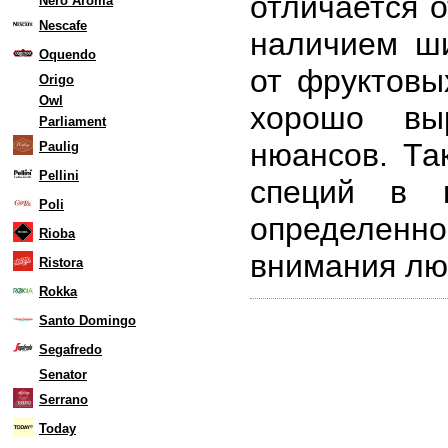
отличается 
Nero Aroma
Nescafe
наличием ши
Oquendo
от фруктовы
Origo
Owl
хорошо выр
Parliament
нюансов. Та
Paulig
Pellini
специй в 
Poli
определенно
Rioba
внимания лю
Ristora
Rokka
Santo Domingo
Segafredo
Senator
Serrano
Today