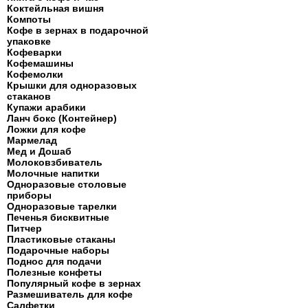
Коктейльная вишня
Компоты
Кофе в зернах в подарочной
упаковке
Кофеварки
Кофемашины
Кофемолки
Крышки для одноразовых
стаканов
Купажи арабики
Ланч бокс (Контейнер)
Ложки для кофе
Мармелад
Мед и Дошаб
Молоковзбиватель
Молочные напитки
Одноразовые столовые
приборы
Одноразовые тарелки
Печенья бисквитные
Питчер
Пластиковые стаканы
Подарочные наборы
Поднос для подачи
Полезные конфеты
Популярный кофе в зернах
Размешиватель для кофе
Салфетки