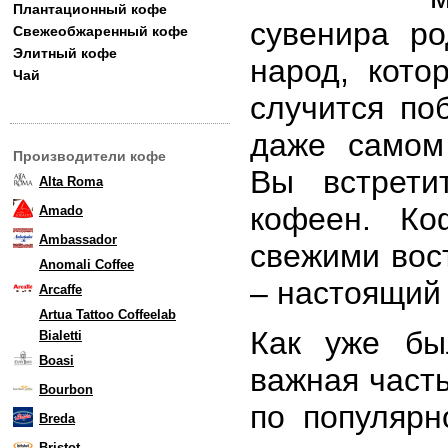
Плантационный кофе
сувенира р
Свежеобжаренный кофе
Элитный кофе
народ, кото
Чай
случится по
даже самом
Производители кофе
Вы встрети
Alta Roma
кофеен. Ко
Amado
Ambassador
свежими вос
Anomali Coffee
– настоящий 
Arcaffe
Artua Tattoo Coffeelab
Как уже бы
Bialetti
Boasi
важная часть
Bourbon
по популярн
Breda
Bristot