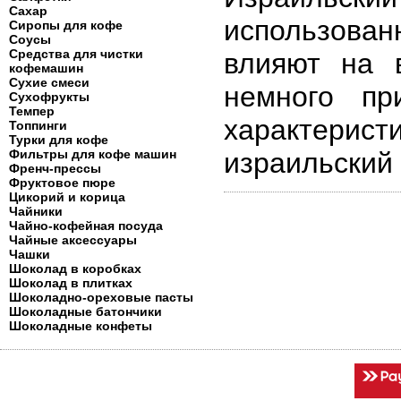
Сахар
использова
Сиропы для кофе
Соусы
Средства для чистки
влияют на 
кофемашин
Сухие смеси
немного пр
Сухофрукты
Темпер
характери
Топпинги
Турки для кофе
Фильтры для кофе машин
израильский
Френч-прессы
Фруктовое пюре
Цикорий и корица
Чайники
Чайно-кофейная посуда
Чайные аксессуары
Чашки
Шоколад в коробках
Шоколад в плитках
Шоколадно-ореховые пасты
Шоколадные батончики
Шоколадные конфеты