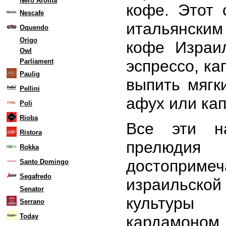
Nero Aroma
кофе. Этот 
Nescafe
итальянским
Oquendo
Origo
кофе Израил
Owl
эспрессо, ка
Parliament
Paulig
выпить мягк
Pellini
афух или кап
Poli
Rioba
Все эти н
Ristora
прелюди
Rokka
достопримеч
Santo Domingo
Segafredo
израильс
Senator
культур
Serrano
Today
кардамон