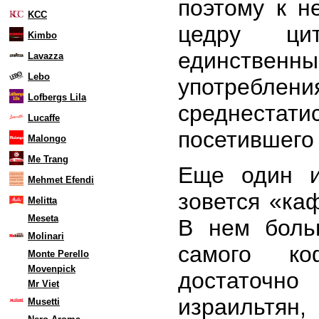
поэтому к н
KCC
цедру ци
Kimbo
единстве
Lavazza
Lebo
употребле
Lofbergs Lila
среднест
Lucaffe
посетившего
Malongo
Me Trang
Еще один и
Mehmet Efendi
зовется «ка
Melitta
Meseta
В нем боль
Molinari
самого ко
Monte Perello
Movenpick
достаточно
Mr Viet
израильтян,
Musetti