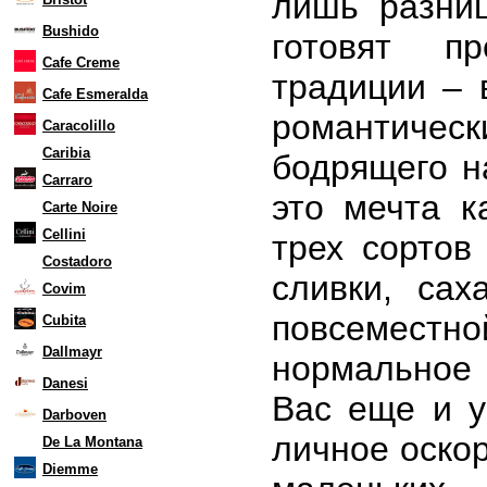
лишь разниц
Bushido
готовят п
Cafe Creme
традиции – 
Cafe Esmeralda
романтическ
Caracolillo
Caribia
бодрящего н
Carraro
это мечта 
Carte Noire
Cellini
трех сортов
Costadoro
сливки, са
Covim
повсеместн
Cubita
Dallmayr
нормальное 
Danesi
Вас еще и у
Darboven
личное оско
De La Montana
Diemme