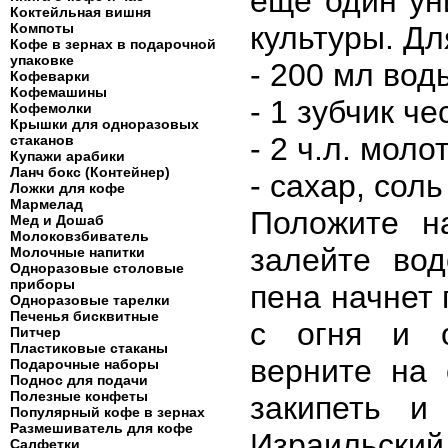
еще один ун
Коктейльная вишня
Компоты
культуры. Дл
Кофе в зернах в подарочной
упаковке
- 200 мл вод
Кофеварки
Кофемашины
- 1 зубчик че
Кофемолки
Крышки для одноразовых
- 2 ч.л. моло
стаканов
Купажи арабики
Ланч бокс (Контейнер)
- сахар, соль
Ложки для кофе
Мармелад
Положите н
Мед и Дошаб
Молоковзбиватель
залейте вод
Молочные напитки
Одноразовые столовые
приборы
пена начнет 
Одноразовые тарелки
Печенья бисквитные
с огня и о
Питчер
Пластиковые стаканы
верните на 
Подарочные наборы
Поднос для подачи
Полезные конфеты
закипеть и
Популярный кофе в зернах
Размешиватель для кофе
Израильский
Салфетки