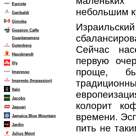
маленьких
Egoiste
небольшим к
Garibaldi
Gimoka
Израильск
Goppion Caffe
сбалансиров
Guantanamera
Gutenberg
Сейчас нас
Hausbrandt
первую очер
Illy
проще, б
Impresso
традиционный
Impresto (Impassion)
Italo
европеизаци
Jacobs
колорит ко
Jaguari
времени. Эсп
Jamaica Blue Mountain
Jardin
пить не таки
Julius Meinl