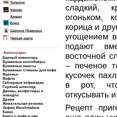
Turquino
сладкий, 
Valente
огоньком, 
Арарат
Блюз
корица и дру
Царское Подворье
угощением в
Черная карта
подают вм
Аксессуары
восточной с
Барный инвентарь
Бумажные контейнеры
– печеное т
Бумажные пакеты
Бумажные стаканы для кофе
кусочек пах
Варенье
Вафли
в рот, чт
Гейзерные кофеварки
Горячий шоколад
Джемы, конфитюры и
откусывать и
повидло
Драже
Жевательная резинка
Рецепт приг
Зефир Marshmallow
Какао
Книга о кофе и чае