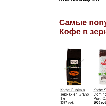
Самые попу
Кофе в зер
Кофе Cubita в
Кофе S
зернах en Grano
Doming
1кг
Puro C
3377 руб.
1999 руб