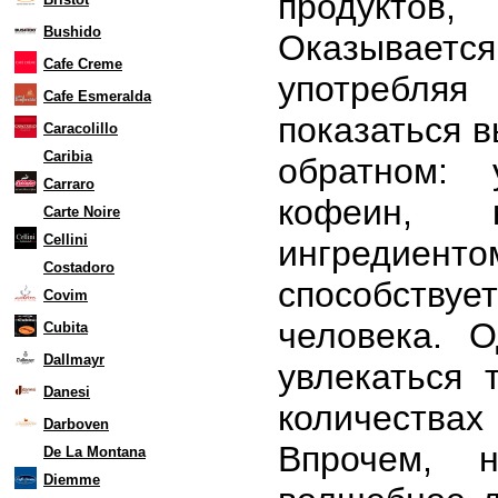
продуктов
Bushido
Оказываетс
Cafe Creme
употребля
Cafe Esmeralda
показаться в
Caracolillo
Caribia
обратном:
Carraro
кофеин, 
Carte Noire
Cellini
ингредиент
Costadoro
способствуе
Covim
человека. 
Cubita
Dallmayr
увлекаться 
Danesi
количества
Darboven
Впрочем, 
De La Montana
Diemme