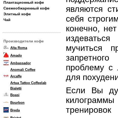
Плантационный кофе
являются ст
Свежеобжаренный кофе
Элитный кофе
себя строги
Чай
конечно, нет
издеваться
Производители кофе
мучиться п
Alta Roma
запретного
Amado
Ambassador
проблему с
Anomali Coffee
для похуден
Arcaffe
Artua Tattoo Coffeelab
Если Вы ду
Bialetti
Boasi
килограммы
Bourbon
тренирово
Breda
Bristot