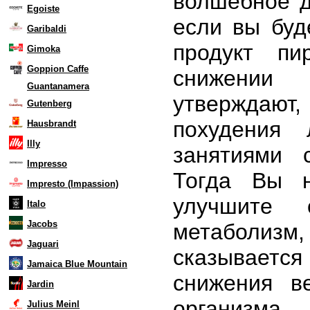
волшебное д
Egoiste
если вы буд
Garibaldi
продукт п
Gimoka
Goppion Caffe
снижении
Guantanamera
утверждают
Gutenberg
похудения 
Hausbrandt
Illy
занятиями 
Impresso
Тогда Вы н
Impresto (Impassion)
улучшите 
Italo
Jacobs
метаболиз
Jaguari
сказывает
Jamaica Blue Mountain
снижения в
Jardin
организма.
Julius Meinl