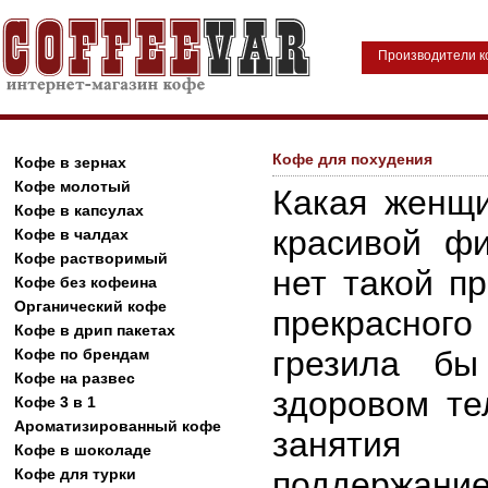
Производители 
Кофе для похудения
Кофе в зернах
Кофе молотый
Какая женщи
Кофе в капсулах
красивой фи
Кофе в чалдах
Кофе растворимый
нет такой п
Кофе без кофеина
Органический кофе
прекрасного 
Кофе в дрип пакетах
грезила б
Кофе по брендам
Кофе на развес
здоровом те
Кофе 3 в 1
Ароматизированный кофе
занятия
Кофе в шоколаде
Кофе для турки
поддержани