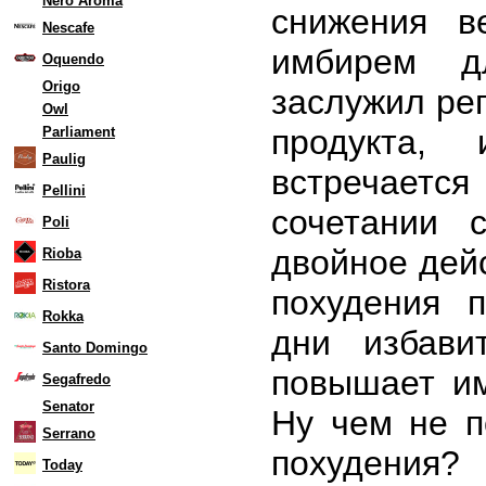
Nero Aroma
снижения в
Nescafe
имбирем д
Oquendo
Origo
заслужил ре
Owl
продукта,
Parliament
Paulig
встречает
Pellini
сочетании 
Poli
двойное дейс
Rioba
Ristora
похудения 
Rokka
дни избави
Santo Domingo
повышает им
Segafredo
Senator
Ну чем не п
Serrano
похудения?
Today