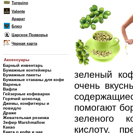
Turquino
Valente
Арарат
Блюз
Царское Подворье
Черная карта
Аксессуары
Барный инвентарь
Бумажные контейнеры
зеленый ко
Бумажные пакеты
Бумажные стаканы для кофе
очень вкусн
Варенье
Вафли
содержащи
Гейзерные кофеварки
Горячий шоколад
Джемы, конфитюры и
помогают бо
повидло
Драже
зеленого 
Жевательная резинка
Зефир Marshmallow
кислоту, п
Какао
Книга о кофе и чае