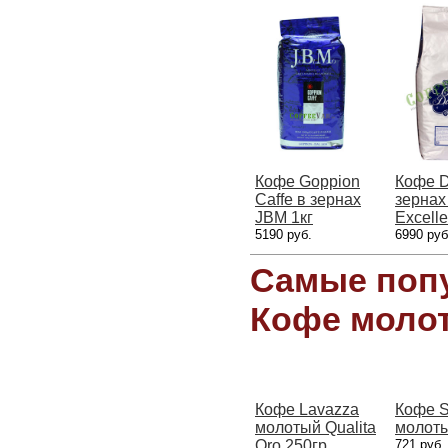
Кофе Goppion
Кофе 
Caffe в зернах
зернах
JBM 1кг
Excelle
5190 руб.
6990 руб
Самые попу
Кофе моло
Кофе Lavazza
Кофе S
молотый Qualita
молоты
Oro 250гр
721 руб.