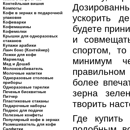
Коктейльная вишня
Дозированны
Компоты
Кофе в зернах в подарочной
ускорить д
упаковке
Кофеварки
будете прин
Кофемашины
Кофемолки
Крышки для одноразовых
и совмещат
стаканов
Купажи арабики
спортом, то
Ланч бокс (Контейнер)
Ложки для кофе
минимум ч
Мармелад
Мед и Дошаб
Молоковзбиватель
правильном
Молочные напитки
Одноразовые столовые
более впеча
приборы
Одноразовые тарелки
зерна зеле
Печенья бисквитные
Питчер
Пластиковые стаканы
творить наст
Подарочные наборы
Поднос для подачи
Полезные конфеты
Где купить
Популярный кофе в зернах
Размешиватель для кофе
подобным во
Салфетки