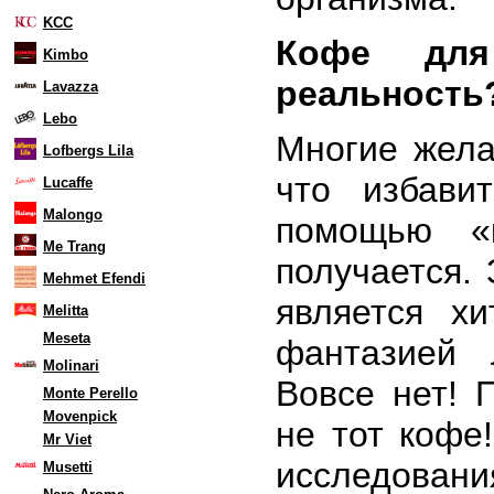
KCC
Кофе дл
Kimbo
реальность
Lavazza
Lebo
Многие жела
Lofbergs Lila
что избави
Lucaffe
Malongo
помощью «
Me Trang
получается. 
Mehmet Efendi
является х
Melitta
Meseta
фантазией 
Molinari
Вовсе нет! 
Monte Perello
Movenpick
не тот кофе
Mr Viet
исследован
Musetti