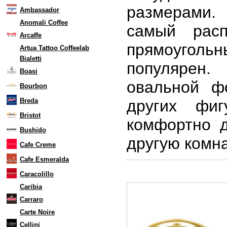
размерами.
Ambassador
Anomali Coffee
самый расп
Arcaffe
прямоугол
Artua Tattoo Coffeelab
Bialetti
популярен
Boasi
овальной ф
Bourbon
Breda
других фи
Bristot
комфортно 
Bushido
другую комна
Cafe Creme
Cafe Esmeralda
Caracolillo
Caribia
Carraro
Carte Noire
Cellini