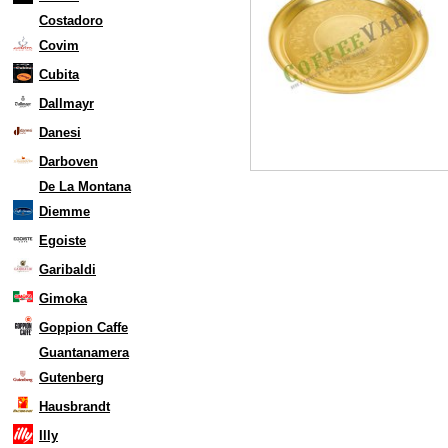
Costadoro
Covim
Cubita
Dallmayr
Danesi
Darboven
De La Montana
Diemme
Egoiste
Garibaldi
Gimoka
Goppion Caffe
Guantanamera
Gutenberg
Hausbrandt
Illy