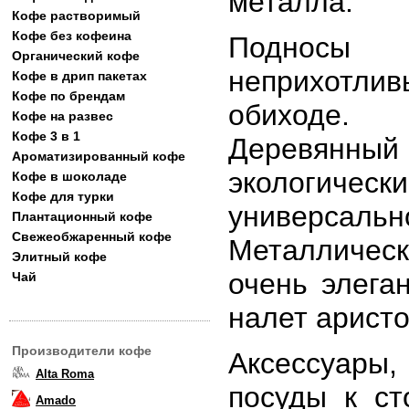
металла.
Кофе растворимый
Кофе без кофеина
Подносы 
Органический кофе
неприхотлив
Кофе в дрип пакетах
Кофе по брендам
обиходе.
Кофе на развес
Кофе 3 в 1
Деревянный
Ароматизированный кофе
экологическ
Кофе в шоколаде
Кофе для турки
универсальн
Плантационный кофе
Свежеобжаренный кофе
Металлическ
Элитный кофе
очень элега
Чай
налет арист
Производители кофе
Аксессуары
Alta Roma
посуды к ст
Amado