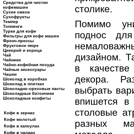
Средства для чистки
столике.
кофемашин
Сухие смеси
Сухофрукты
Помимо уни
Темпер
Топпинги
Турки для кофе
поднос дл
Фильтры для кофе машин
Френч-прессы
немаловаж
Фруктовое пюре
Цикорий и корица
дизайном. Т
Чай
Чайники
Чайно-кофейная посуда
в качестве
Чайные аксессуары
Чашки
декора. Ра
Шоколад в коробках
Шоколад в плитках
выбрать вар
Шоколадно-ореховые пасты
Шоколадные батончики
Шоколадные конфеты
впишется в
столовые ат
Кофе в зернах
Кофе молотый
разных ма
Кофе в капсулах
Кофе в чалдах