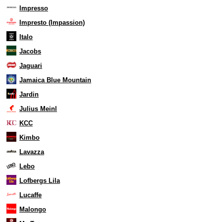
Impresso
Impresto (Impassion)
Italo
Jacobs
Jaguari
Jamaica Blue Mountain
Jardin
Julius Meinl
KCC
Kimbo
Lavazza
Lebo
Lofbergs Lila
Lucaffe
Malongo