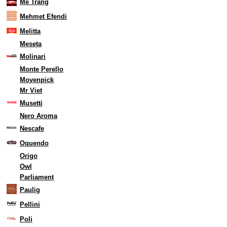
Me Trang
Mehmet Efendi
Melitta
Meseta
Molinari
Monte Perello
Movenpick
Mr Viet
Musetti
Nero Aroma
Nescafe
Oquendo
Origo
Owl
Parliament
Paulig
Pellini
Poli