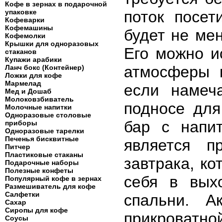
Кофе в зернах в подарочной
упаковке
поток посет
Кофеварки
Кофемашины
будет не ме
Кофемолки
Крышки для одноразовых
Его можно и
стаканов
Купажи арабики
атмосферы 
Ланч бокс (Контейнер)
Ложки для кофе
Мармелад
если намеч
Мед и Дошаб
Молоковзбиватель
подносе для
Молочные напитки
Одноразовые столовые
бар с напи
приборы
Одноразовые тарелки
Печенья бисквитные
является п
Питчер
Пластиковые стаканы
завтрака, к
Подарочные наборы
Полезные конфеты
себя в вых
Популярный кофе в зернах
Размешиватель для кофе
Салфетки
спальни. А
Сахар
Сиропы для кофе
прикроватн
Соусы