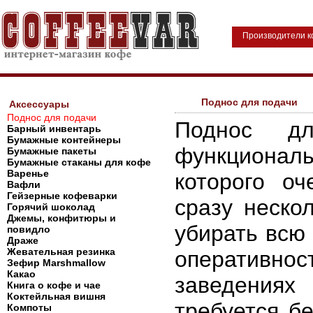
Производители 
Поднос для подачи
Аксессуары
Поднос для подачи
Поднос д
Барный инвентарь
Бумажные контейнеры
функциона
Бумажные пакеты
Бумажные стаканы для кофе
Варенье
которого о
Вафли
Гейзерные кофеварки
сразу неско
Горячий шоколад
Джемы, конфитюры и
убирать всю
повидло
Драже
Жевательная резинка
оперативнос
Зефир Marshmallow
Какао
заведениях
Книга о кофе и чае
Коктейльная вишня
требуется б
Компоты