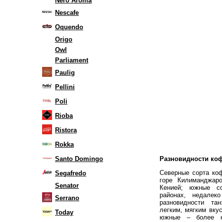
Nero Aroma
Nescafe
Oquendo
Origo
Owl
Parliament
Paulig
Pellini
Poli
Rioba
Ristora
Rokka
Santo Domingo
Разновидности коф
Северные сорта коф
Segafredo
горе Килиманджар
Senator
Кенией; южные со
районах, недалек
Serrano
разновидности та
легким, мягким вку
Today
южные – более н