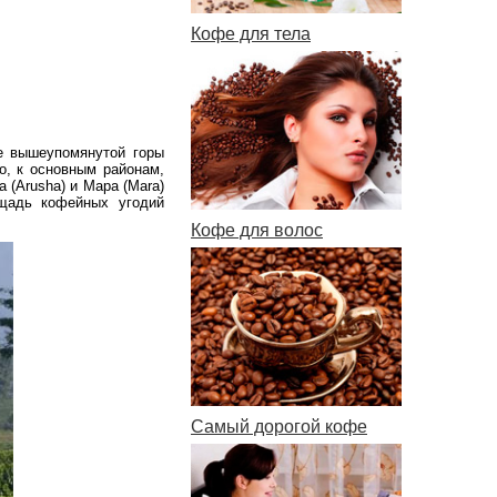
Кофе для тела
е вышеупомянутой горы
о, к основным районам,
 (Arusha) и Мара (Mara)
ощадь кофейных угодий
Кофе для волос
Самый дорогой кофе