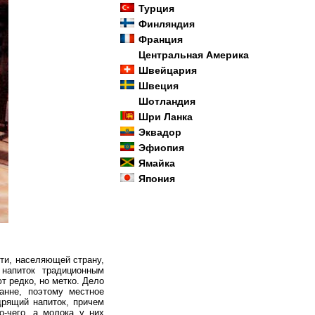
Турция
Финляндия
Франция
Центральная Америка
Швейцария
Швеция
Шотландия
Шри Ланка
Эквадор
Эфиопия
Ямайка
Япония
сти, населяющей страну,
 напиток традиционным
т редко, но метко. Дело
анне, поэтому местное
дрящий напиток, причем
о-чего, а молока у них