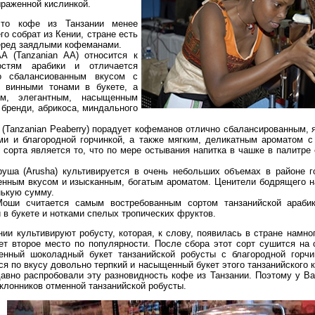
ыраженной кислинкой.
то кофе из Танзании менее
го собрат из Кении, стране есть
еред заядлыми кофеманами.
А (Tanzanian AA) относится к
стям арабики и отличается
но сбалансиованным вкусом с
и винными тонами в букете, а
ым, элегантным, насыщенным
 бренди, абрикоса, миндального
 (Tanzanian Peaberry) порадует кофеманов отлично сбалансированным, 
и и благородной горчинкой, а также мягким, деликатным ароматом с
 сорта является то, что по мере остывания напитка в чашке в палитре
руша (Arusha) культивируется в очень небольших объемах в районе 
нным вкусом и изысканным, богатым ароматом. Ценители бодрящего на
нькую сумму.
оши считается самым востребованным сортом танзанийской арабик
 в букете и нотками спелых тропических фруктов.
нии культивируют робусту, которая, к слову, появилась в стране намно
ет второе место по популярности. После сбора этот сорт сушится на 
нный шоколадный букет танзанийской робусты с благородной горчин
я по вкусу довольно терпкий и насыщенный букет этого танзанийского 
вно распробовали эту разновидность кофе из Танзании. Поэтому у В
клонников отменной танзанийской робусты.