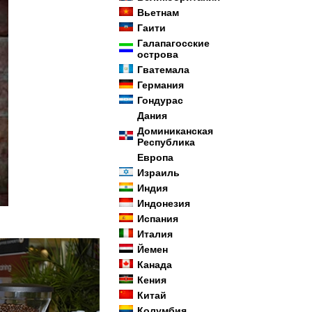
Вьетнам
Гаити
Галапагосские
острова
Гватемала
Германия
Гондурас
Дания
Доминиканская
Республика
Европа
Израиль
Индия
Индонезия
Испания
Италия
Йемен
Канада
Кения
Китай
Колумбия