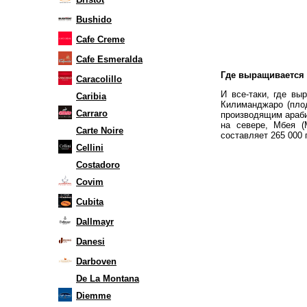
Bushido
Cafe Creme
Cafe Esmeralda
Где выращивается 
Caracolillo
И все-таки, где в
Caribia
Килиманджаро (плод
Carraro
производящим арабик
на севере, Мбея (
Carte Noire
составляет 265 000 
Cellini
Costadoro
Covim
Cubita
Dallmayr
Danesi
Darboven
De La Montana
Diemme