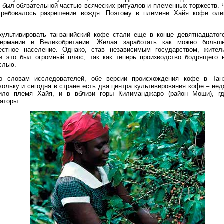
о был обязательной частью всяческих ритуалов и племенных торжеств. 
требовалось разрешение вождя. Поэтому в племени Хайя кофе оли
культивировать танзанийский кофе стали еще в конце девятнадцатог
Германии и Великобритании. Желая заработать как можно больш
естное население. Однако, став независимым государством, жите
и это был огромный плюс, так как теперь производство бодрящего н
слью.
о словам исследователей, обе версии происхождения кофе в Тан
ольку и сегодня в стране есть два центра культивирования кофе – нед
жило племя Хайя, и в вблизи горы Килиманджаро (район Моши), г
аторы.