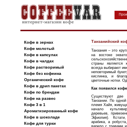
Прои
Танзанийский ко
Кофе в зернах
Кофе молотый
Танзания – это кру
Кофе в капсулах
на востоке экват
сельскохозяйстве
Кофе в чалдах
страны является 
Кофе растворимый
всегда выбирают им
неповторимый букет
Кофе без кофеина
кислинка, и благ
Органический кофе
цветочные нотки. О
Кофе в дрип пакетах
Как появился кофе
Кофе по брендам
Существуют две 
Кофе на развес
Танзании. По одной
Кофе 3 в 1
племя Хайя, живуще
начало культив
Ароматизированный кофе
деревьев, привезе
Кофе в шоколаде
Эфиопия). Кстати
арабика, а робуста
Кофе для турки
варило с травами и