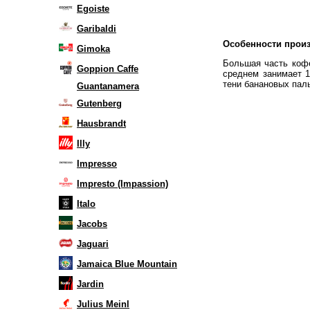
Egoiste
Garibaldi
Особенности произ
Gimoka
Большая часть коф
Goppion Caffe
среднем занимает 1
тени банановых пал
Guantanamera
Gutenberg
Hausbrandt
Illy
Impresso
Impresto (Impassion)
Italo
Jacobs
Jaguari
Jamaica Blue Mountain
Jardin
Julius Meinl