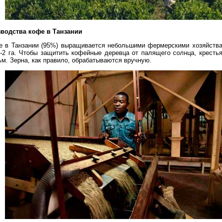
водства кофе в Танзании
е в Танзании (95%) выращивается небольшими фермерскими хозяйства
-2 га. Чтобы защитить кофейные деревца от палящего солнца, кресть
ьм. Зерна, как правило, обрабатываются вручную.