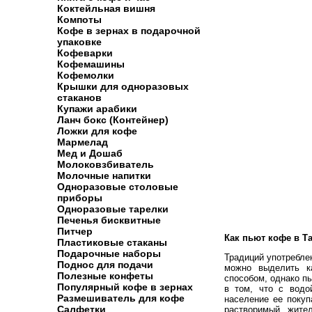
Коктейльная вишня
Компоты
Кофе в зернах в подарочной
упаковке
Кофеварки
Кофемашины
Кофемолки
Крышки для одноразовых
стаканов
Купажи арабики
Ланч бокс (Контейнер)
Ложки для кофе
Мармелад
Мед и Дошаб
Молоковзбиватель
Молочные напитки
Одноразовые столовые
приборы
Одноразовые тарелки
Печенья бисквитные
Питчер
Как пьют кофе в Т
Пластиковые стаканы
Подарочные наборы
Традиций употреблен
Поднос для подачи
можно выделить ка
Полезные конфеты
способом, однако пь
Популярный кофе в зернах
в том, что с водо
Размешиватель для кофе
население ее поку
Салфетки
растворимый, жите