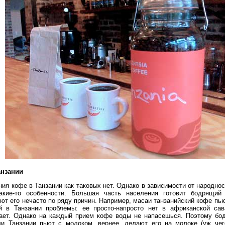
анзании
ия кофе в Танзании как таковых нет. Однако в зависимости от народно
кие-то особенности. Большая часть населения готовит бодрящий
ют его нечасто по ряду причин. Например, масаи танзанийский кофе пью
й в Танзании проблемы: ее просто-напросто нет в африканской сав
пает. Однако на каждый прием кофе воды не напасешься. Поэтому бо
ли Танзании пьют с молоком, вернее, делают его на молоке (уж чег