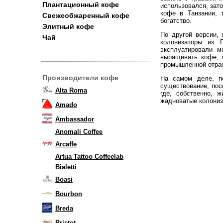
Плантационный кофе
использовался, зат
кофе в Танзании, 
Свежеобжаренный кофе
богатство.
Элитный кофе
По другой версии, 
Чай
колонизаторы из 
эксплуатировали м
выращивать кофе, 
промышленной отра
Производители кофе
На самом деле, п
существование, поск
Alta Roma
где, собственно, 
жадноватые колониз
Amado
Ambassador
Anomali Coffee
Arcaffe
Artua Tattoo Coffeelab
Bialetti
Boasi
Bourbon
Breda
Bristot