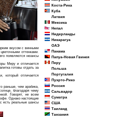
Коста-Рика
Куба
Латвия
Мексика
Непал
Нидерланды
Никарагуа
ОАЭ
ярким вкусом с винными
Панама
 цветочными оттенками.
 его появляются нюансы
Папуа-Новая Гвинея
Перу
горы Меру и отличается
питка готовы отдать за
Польша
Португалия
и, который отличается
Пуэрто-Рико
Россия
го раньше, чем арабика,
солнце, благодаря чему
Сальвадор
кой. Говорят, не всем
Суматра
кофе. Однако настоящие
ас есть реальные шансы
США
Таиланд
Танзания