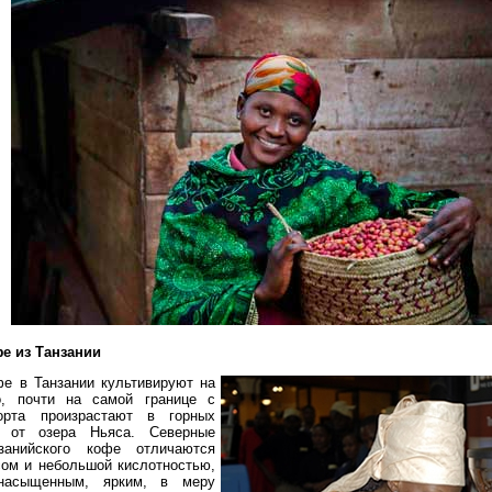
е из Танзании
е в Танзании культивируют на
о, почти на самой границе с
рта произрастают в горных
о от озера Ньяса. Северные
нзанийского кофе отличаются
сом и небольшой кислотностью,
асыщенным, ярким, в меру