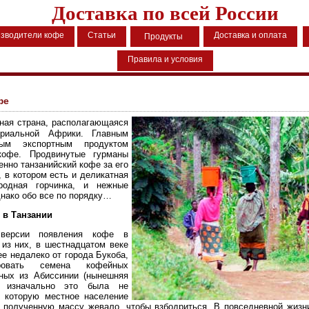
Доставка по всей России
зводители кофе
Статьи
Доставка и оплата
Продукты
Правила и условия
фе
пная страна, располагающаяся
ориальной Африки. Главным
нным экспортным продуктом
кофе. Продвинутые гурманы
енно танзанийский кофе за его
, в котором есть и деликатная
ородная горчинка, и нежные
днако обо все по порядку…
 в Танзании
версии появления кофе в
 из них, в шестнадцатом веке
е недалеко от города Букоба,
ировать семена кофейных
нных из Абиссинии (нынешняя
, изначально это была не
, которую местное население
 полученную массу жевало, чтобы взбодриться. В повседневной жизн