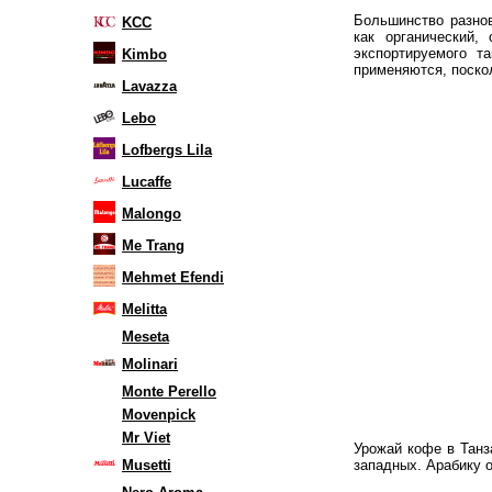
Большинство разно
KCC
как органический,
экспортируемого т
Kimbo
применяются, поскол
Lavazza
Lebo
Lofbergs Lila
Lucaffe
Malongo
Me Trang
Mehmet Efendi
Melitta
Meseta
Molinari
Monte Perello
Movenpick
Mr Viet
Урожай кофе в Танз
Musetti
западных. Арабику 