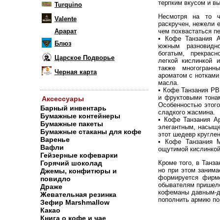
терпким вкусом и в
Turquino
Несмотря на то ч
Valente
раскручен, нежели е
Арарат
чем похвастаться п
• Кофе Танзания А
Блюз
южным разновидно
богатым, прекрас
Царское Подворье
легкой кислинкой 
также многогранн
Черная карта
ароматом с нотками
масла.
• Кофе Танзания РВ
и фруктовыми тонам
Аксессуары
Особенностью этого
Барный инвентарь
сладкого жасмина.
Бумажные контейнеры
• Кофе Танзания А
Бумажные пакеты
элегантным, насыще
Бумажные стаканы для кофе
этот шедевр кругле
Варенье
• Кофе Танзания М
Вафли
ощутимой кислинкой
Гейзерные кофеварки
Горячий шоколад
Кроме того, в Танза
но при этом занима
Джемы, конфитюры и
формируется фирме
повидло
обывателям пришелс
Драже
кофеманы давным-да
Жевательная резинка
пополнить армию по
Зефир Marshmallow
Какао
Книга о кофе и чае