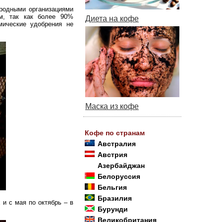
родными организациями
им, так как более 90%
Диета на кофе
мические удобрения не
Маска из кофе
Кофе по странам
Австралия
Австрия
Азербайджан
Белоруссия
Бельгия
Бразилия
и с мая по октябрь – в
Бурунди
Великобритания