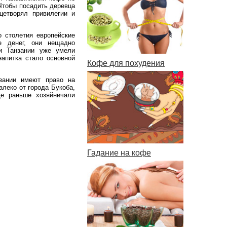
Чтобы посадить деревца
цетворял привилегии и
о столетия европейские
е денег, они нещадно
ли Танзании уже умели
апитка стало основной
Кофе для похудения
зании имеют право на
алеко от города Букоба,
де раньше хозяйничали
Гадание на кофе