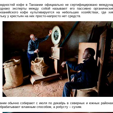
видностей кофе в Танзании официально не сертифицировано междуна
 однако эксперты между собой называют его пассивно органическ
анзанийского кофе культивируется на небольших хозяйствах, где хи
ьку у крестьян на них просто-напросто нет средств.
ании обычно собирают с июля по декабрь в северных и южных районах 
обрабатывают влажным способом, а робусту – сухим.