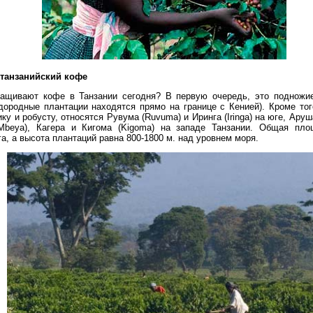
танзанийский кофе
ыращивают кофе в Танзании сегодня? В первую очередь, это подножи
ородные плантации находятся прямо на границе с Кенией). Кроме тог
у и робусту, относятся Рувума (Ruvuma) и Иринга (Iringa) на юге, Аруша
Мbеуа), Кагера и Кигома (Kigoma) на западе Танзании. Общая пл
га, а высота плантаций равна 800-1800 м. над уровнем моря.