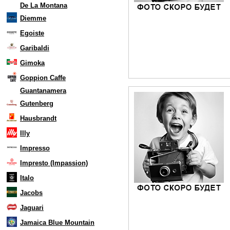
De La Montana
Diemme
Egoiste
Garibaldi
Gimoka
Goppion Caffe
Guantanamera
Gutenberg
Hausbrandt
Illy
Impresso
Impresto (Impassion)
Italo
Jacobs
Jaguari
Jamaica Blue Mountain