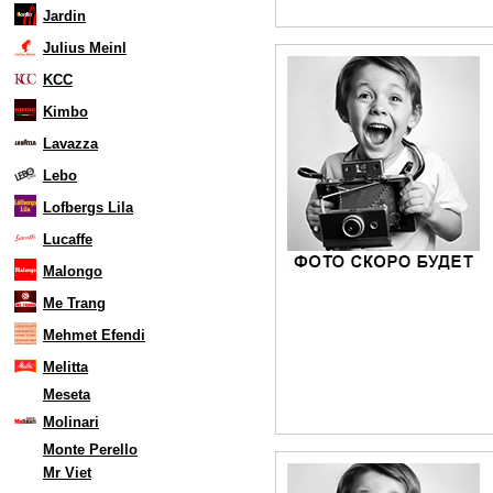
Jardin
Julius Meinl
KCC
Kimbo
Lavazza
Lebo
Lofbergs Lila
Lucaffe
Malongo
Me Trang
Mehmet Efendi
Melitta
Meseta
Molinari
Monte Perello
Mr Viet