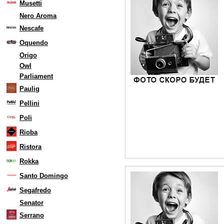
Musetti
Nero Aroma
Nescafe
Oquendo
Origo
Owl
Parliament
Paulig
Pellini
Poli
Rioba
Ristora
Rokka
Santo Domingo
Segafredo
Senator
Serrano