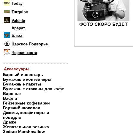
Today
Turquino
Valente
Арарат
Блюз
Царское Подворье
Черная карта
Аксессуары
Барный инвентарь
Бумажные контейнеры
Бумажные пакеты
Бумажные стаканы для кофе
Варенье
Вафли
Гейзерные кофеварки
Горячий шоколад
Джемы, конфитюры и
повидло
Драже
Жевательная резинка
Зефир Marshmallow