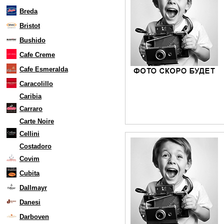
Breda
Bristot
Bushido
Cafe Creme
Cafe Esmeralda
Caracolillo
Caribia
Carraro
Carte Noire
Cellini
Costadoro
Covim
Cubita
Dallmayr
Danesi
Darboven