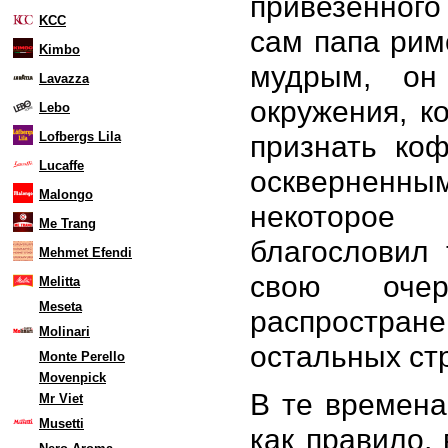
привезенного
KCC
сам папа рим
Kimbo
мудрым, он
Lavazza
окружения, к
Lebo
Lofbergs Lila
признать ко
Lucaffe
оскверненным
Malongo
некоторое
Me Trang
благословил 
Mehmet Efendi
свою очер
Melitta
Meseta
распростране
Molinari
остальных ст
Monte Perello
Movenpick
В те времена
Mr Viet
Musetti
как правило,