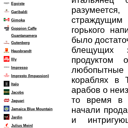
Egoiste
разумеется,
Garibaldi
страждущим 
Gimoka
горького нап
Goppion Caffe
Guantanamera
было достато
Gutenberg
блещущих з
Hausbrandt
продуктом о
Illy
любопытные
Impresso
Impresto (Impassion)
кораблях в 
Italo
арабов о неиз
Jacobs
то время в 
Jaguari
начали прода
Jamaica Blue Mountain
и интригую
Jardin
Julius Meinl