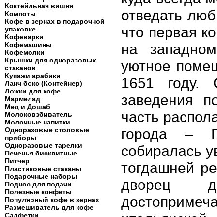
Коктейльная вишня
отведать люб
Компоты
Кофе в зернах в подарочной
что первая к
упаковке
Кофеварки
Кофемашины
на западно
Кофемолки
Крышки для одноразовых
уютное помещ
стаканов
Купажи арабики
1651 году. 
Ланч бокс (Контейнер)
Ложки для кофе
заведения п
Мармелад
Мед и Дошаб
часть распол
Молоковзбиватель
Молочные напитки
города – П
Одноразовые столовые
приборы
Одноразовые тарелки
собиралась у
Печенья бисквитные
Питчер
тогдашней ре
Пластиковые стаканы
Подарочные наборы
дворец 
Поднос для подачи
Полезные конфеты
достоприме
Популярный кофе в зернах
Размешиватель для кофе
Салфетки