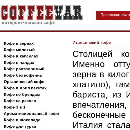
Производители 
Итальянский кофе
Кофе в зернах
Кофе молотый
Столицей ко
Кофе в капсулах
Именно отт
Кофе в чалдах
Кофе растворимый
зерна в кило
Кофе без кофеина
Органический кофе
хватило), та
Кофе в дрип пакетах
бариста, из 
Кофе по брендам
Кофе на развес
впечатлени
Кофе 3 в 1
бесконечные
Ароматизированный кофе
Кофе в шоколаде
Италия стал
Кофе для турки