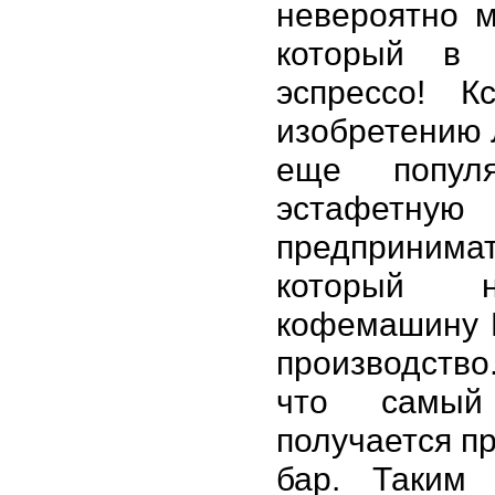
невероятно м
который в 
эспрессо! К
изобретению 
еще популя
эстафетну
предпринима
который н
кофемашину Б
производств
что самый
получается п
бар. Таким