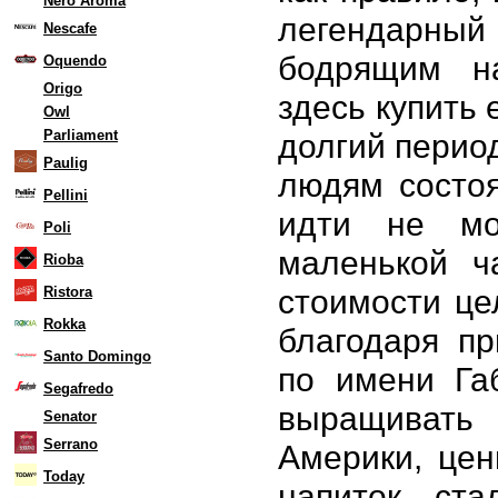
Nero Aroma
легендарны
Nescafe
бодрящим н
Oquendo
Origo
здесь купить 
Owl
Parliament
долгий перио
Paulig
людям состоя
Pellini
идти не мо
Poli
маленькой ч
Rioba
стоимости це
Ristora
Rokka
благодаря п
Santo Domingo
по имени Га
Segafredo
выращивать
Senator
Serrano
Америки, цен
Today
напиток ста