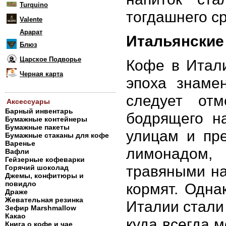
Turquino
тогдашнего ср
Valente
Арарат
Итальянские
Блюз
Царское Подворье
Кофе в Итали
Черная карта
эпоха знаме
следует отм
Аксессуары
Барный инвентарь
бодрящего н
Бумажные контейнеры
Бумажные пакеты
улицам и пр
Бумажные стаканы для кофе
Варенье
лимонадом
Вафли
Гейзерные кофеварки
травяными на
Горячий шоколад
Джемы, конфитюры и
повидло
кормят. Одна
Драже
Жевательная резинка
Италии стали
Зефир Marshmallow
Какао
куда всегда 
Книга о кофе и чае