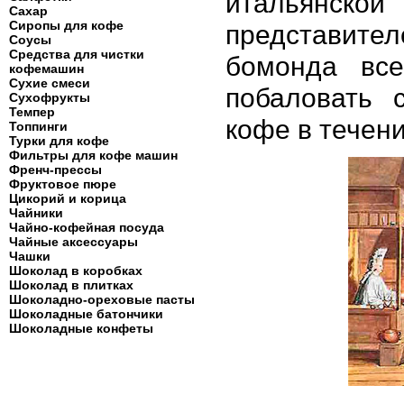
итальянско
Сахар
Сиропы для кофе
представит
Соусы
Средства для чистки
бомонда вс
кофемашин
Сухие смеси
побаловать с
Сухофрукты
Темпер
кофе в течени
Топпинги
Турки для кофе
Фильтры для кофе машин
Френч-прессы
Фруктовое пюре
Цикорий и корица
Чайники
Чайно-кофейная посуда
Чайные аксессуары
Чашки
Шоколад в коробках
Шоколад в плитках
Шоколадно-ореховые пасты
Шоколадные батончики
Шоколадные конфеты