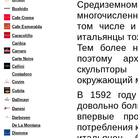
Средиземно
Bushido
многочисленн
Cafe Creme
том числе и 
Cafe Esmeralda
итальянцы то
Caracolillo
Caribia
Тем более н
Carraro
поэтому ар
Carte Noire
скульптор
Cellini
Costadoro
окружающий 
Covim
Cubita
В 1592 году
Dallmayr
довольно бол
Danesi
впервые пр
Darboven
потребления к
De La Montana
Diemme
итальянец 