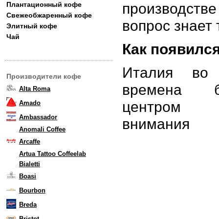
производств
Плантационный кофе
Свежеобжаренный кофе
вопрос знает
Элитный кофе
Чай
Как появился
Италия во
Производители кофе
времена б
Alta Roma
центром
Amado
Ambassador
внимания
Anomali Coffee
Arcaffe
Artua Tattoo Coffeelab
Bialetti
Boasi
Bourbon
Breda
Bristot