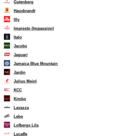
Gutenberg
Hausbrandt
Illy
Impresto (Impassion)
Italo
Jacobs
Jaguari
Jamaica Blue Mountain
Jardin
Julius Meinl
KCC
Kimbo
Lavazza
Lebo
Lofbergs Lila
Lucaffe