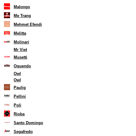
Malongo
Me Trang
Mehmet Efendi
Melitta
Molinari
Mr Viet
Musetti
Oquendo
Owl
Owl
Paulig
Pellini
Poli
Rioba
Santo Domingo
Segafredo