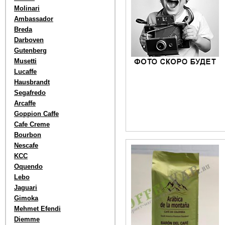
Molinari
Ambassador
Breda
Darboven
Gutenberg
Musetti
Lucaffe
Hausbrandt
Segafredo
Arcaffe
Goppion Caffe
Cafe Creme
Bourbon
Nescafe
KCC
Oquendo
Lebo
Jaguari
Gimoka
Mehmet Efendi
Diemme