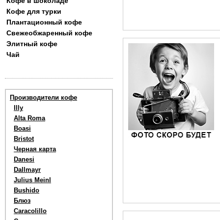
Кофе в шоколаде
Кофе для турки
Плантационный кофе
Свежеобжаренный кофе
Элитный кофе
Чай
Производители кофе
Illy
Alta Roma
Boasi
Bristot
Черная карта
Danesi
Dallmayr
Julius Meinl
Bushido
Блюз
Caracolillo