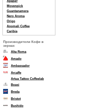
Арарат
Movenpick
Guantanamera
Nero Aroma
Origo
Anomali Coffee
Caribia
Производители Кофе в
зернах
Alta Roma
Amado
Ambassador
Arcaffe
Artua Tattoo Coffeelab
Boasi
Breda
Bristot
Bushido