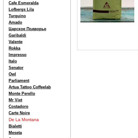
Cafe Esmeralda
Lofbergs Lila
Turquino
Amado
Царское Подворье
Garibaldi
Valente
Rokka
Impresso
Italo
Senator
Owl
Parliament
Artua Tattoo Coffeelab
Monte Perello
Mr Viet
Costadoro
Carte Noire
De La Montana
Bialetti
Meseta