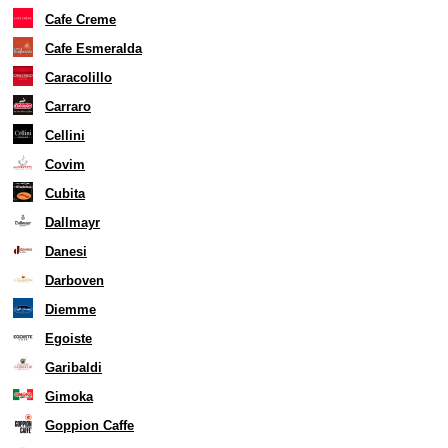
Cafe Creme
Cafe Esmeralda
Caracolillo
Carraro
Cellini
Covim
Cubita
Dallmayr
Danesi
Darboven
Diemme
Egoiste
Garibaldi
Gimoka
Goppion Caffe