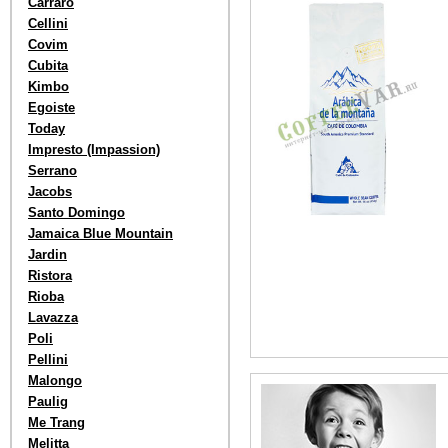
Carraro
Cellini
Covim
Cubita
Kimbo
Egoiste
Today
Impresto (Impassion)
Serrano
Jacobs
Santo Domingo
Jamaica Blue Mountain
Jardin
Ristora
Rioba
Lavazza
Poli
Pellini
Malongo
Paulig
Me Trang
Melitta