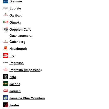
Diemme
Egoiste
Garibaldi
Gimoka
Goppion Caffe
Guantanamera
Gutenberg
Hausbrandt
Illy
Impresso
Impresto (Impassion)
Italo
Jacobs
Jaguari
Jamaica Blue Mountain
Jardin