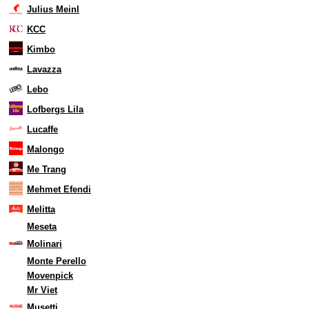
Julius Meinl
KCC
Kimbo
Lavazza
Lebo
Lofbergs Lila
Lucaffe
Malongo
Me Trang
Mehmet Efendi
Melitta
Meseta
Molinari
Monte Perello
Movenpick
Mr Viet
Musetti