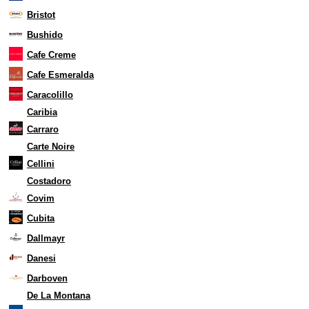
Bristot
Bushido
Cafe Creme
Cafe Esmeralda
Caracolillo
Caribia
Carraro
Carte Noire
Cellini
Costadoro
Covim
Cubita
Dallmayr
Danesi
Darboven
De La Montana