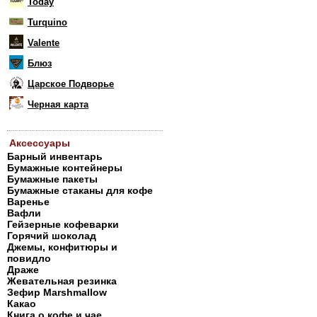
Today
Turquino
Valente
Блюз
Царское Подворье
Черная карта
Аксессуары
Барный инвентарь
Бумажные контейнеры
Бумажные пакеты
Бумажные стаканы для кофе
Варенье
Вафли
Гейзерные кофеварки
Горячий шоколад
Джемы, конфитюры и
повидло
Драже
Жевательная резинка
Зефир Marshmallow
Какао
Книга о кофе и чае