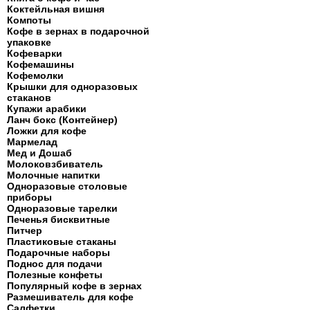
Коктейльная вишня
Компоты
Кофе в зернах в подарочной
упаковке
Кофеварки
Кофемашины
Кофемолки
Крышки для одноразовых
стаканов
Купажи арабики
Ланч бокс (Контейнер)
Ложки для кофе
Мармелад
Мед и Дошаб
Молоковзбиватель
Молочные напитки
Одноразовые столовые
приборы
Одноразовые тарелки
Печенья бисквитные
Питчер
Пластиковые стаканы
Подарочные наборы
Поднос для подачи
Полезные конфеты
Популярный кофе в зернах
Размешиватель для кофе
Салфетки